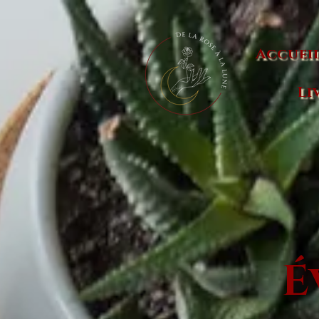
Accuei
Li
É