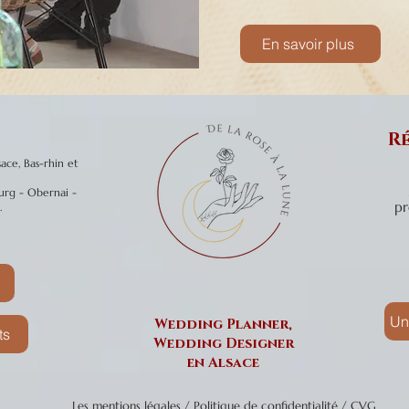
En savoir plus
Ré
ce, Bas-rhin et
urg - Obernai -
pr
.
Un
Wedding Planner,
ts
Wedding Designer
en Alsace
Les mentions légales / Politique de confidentialité / CVG