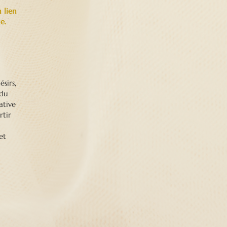
 lien
e.
sirs,
 du
ative
rtir
et