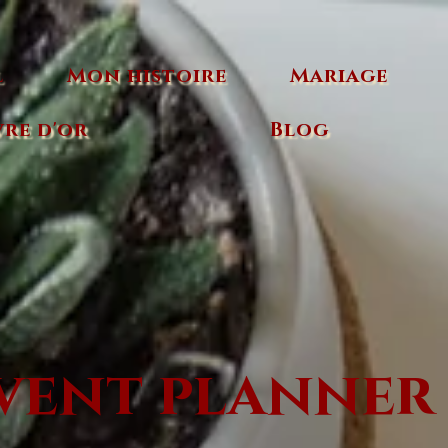
l
Mon histoire
Mariage
vre d'or
Blog
vent planner