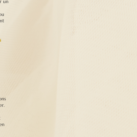
r un
 ou
nt
s
ons
er.
t
 en