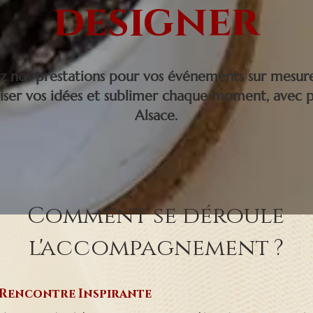
designer
 nos prestations pour vos événements sur mesur
liser vos idées et sublimer chaque moment, avec p
Alsace.
Comment se déroule
l'accompagnement ?
Rencontre Inspirante