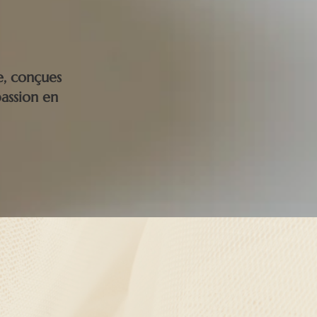
e, conçues
assion en